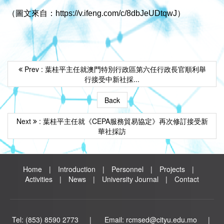
（圖文來自：
https://v.ifeng.com/c/8dbJeUDtqwJ
）
Prev : 葉桂平主任就澳門特別行政區第六任行政長官順利舉
行接受中新社採...
Back
Next
: 葉桂平主任就《CEPA服務貿易協定》再次修訂接受新
華社採訪
Home
|
Introduction
|
Personnel
|
Projects
|
Activities
|
News
|
University Journal
|
Contact
Tel: (853) 8590 2773 | Email: rcmsed@cityu.edu.mo |