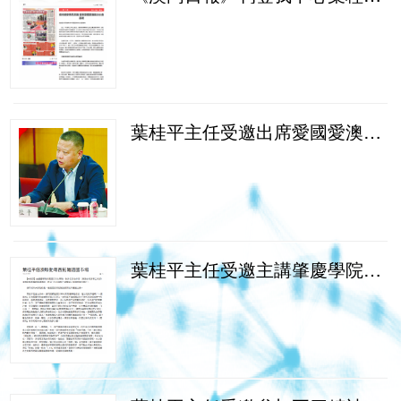
葉桂平主任受邀出席愛國愛澳社團座談交流會並獲《澳門日報》報導
葉桂平主任受邀主講肇慶學院學術專題高端講座並獲《市民日報》報導