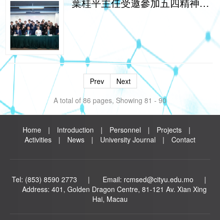
葉桂平主任受邀參加五四精神，傳承有我——邀“李”一起聽“我”說主題座談會
Prev
Next
A total of 86 pages, Showing 81 - 90
Home
|
Introduction
|
Personnel
|
Projects
|
Activities
|
News
|
University Journal
|
Contact
Tel: (853) 8590 2773 | Email: rcmsed@cityu.edu.mo |
Address: 40
1, Golden Dragon Centre, 81-121 Av. Xian Xing
Hai, Macau