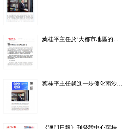
葉桂平主任於“大都市地區的城市治理─AI技術發展與教育應用”研討會致辭並獲《市民日報》報導
葉桂平主任就進一步優化南沙區港澳人才互聯互通與人才政策環境接受《南方都市報》專訪
《澳門日報》刊登我中心葉桂平主任的文章：《保持居安思危意識 築牢愛國愛澳政治社會基礎》