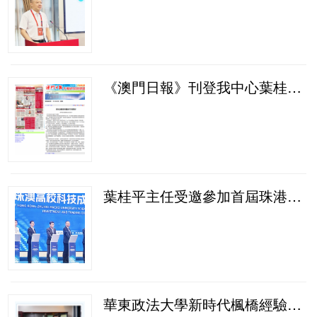
《澳門日報》刊登我中心葉桂平主任的文章：《民生改善沒有最好只有更好》
葉桂平主任受邀參加首屆珠港澳高校科技成果投資交易大會並獲《濠江日報》報導
華東政法大學新時代楓橋經驗與中國式現代化研究院刊登我中心葉桂平主任有關新時代“楓橋經驗”研究的學術觀點