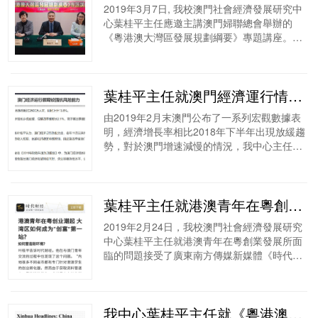
​2019年3月7日, 我校澳門社會經濟發展研究中
心葉桂平主任應邀主講澳門婦聯總會舉辦的
《粵港澳大灣區發展規劃綱要》專題講座。葉
桂平教授表示，粵港澳大灣區建設是新時期、
新形勢下，全面準確貫徹“一國兩制...
葉桂平主任就澳門經濟運行情況接受《新華社》採訪
由2019年2月末澳門公布了一系列宏觀數據表
明，經濟增長率相比2018年下半年出現放緩趨
勢，對於澳門增速減慢的情況，我中心主任葉
桂平就澳門未來經濟走勢的預測及解讀接受了
《新華社》採訪。
葉桂平主任就港澳青年在粵創業發展問題接受《時代財經》訪問
2019年2月24日，我校澳門社會經濟發展研究
中心葉桂平主任就港澳青年在粵創業發展所面
臨的問題接受了廣東南方傳媒新媒體《時代財
經》的訪問，並發表了看法。以下是報導的部
分內容：我校澳門社會經濟發展研究中...
我中心葉桂平主任就《粵港澳大灣區發展規劃綱要》接受新華社英文網採訪