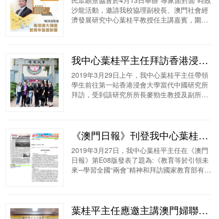
沙龍活動，邀請我校協理副校長、澳門社會經
濟發展研究中心葉桂平教授任主講嘉賓，圍繞
粵港澳大灣區對澳門未來及青年發展影響，與
參加者展開熱烈討論。
我中心葉桂平主任拜訪香港浸會大學當代中國研究所及香港嶺南大學中國經濟研究部
2019年3月29日上午，我中心葉桂平主任帶領
學生前往第一站香港浸會大學當代中國研究所
拜訪，受到該研究所所長麥勁生教授及副所長
許志樺博士的熱情接待。訪談中，葉桂平主任
介紹了澳門城市大學的發展歷史及概況...
《澳門日報》刊登我中心葉桂平主任的文章：《教育等於引領未來─學習全國“兩會”精神和拜訪國家教育部有感》
2019年3月27日，我中心葉桂平主任在《澳門
日報》第E08版發表了題為:《教育等於引領未
來─學習全國“兩會”精神和拜訪國家教育部有
感》的文章，對澳門高等教育在新時代下如何
助力灣區建設提出深刻的見解。...
葉桂平主任應邀主講澳門婦聯總會舉辦的《粵港澳大灣區發展規劃綱要》專題講座