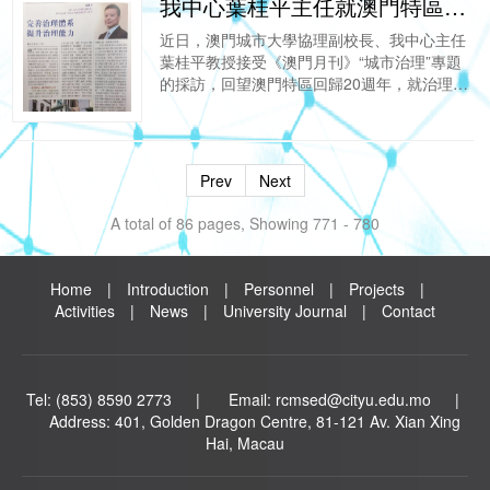
我中心葉桂平主任就澳門特區治理問題接受《澳門月刊》專訪
​近日，澳門城市大學協理副校長、我中心主任
葉桂平教授接受《澳門月刊》“城市治理”專題
的採訪，回望澳門特區回歸20週年，就治理實
踐、管治水平等問題作出了總結，全文內容如
下：
Prev
Next
A total of 86 pages, Showing 771 - 780
Home
|
Introduction
|
Personnel
|
Projects
|
Activities
|
News
|
University Journal
|
Contact
Tel: (853) 8590 2773 | Email: rcmsed@cityu.edu.mo |
Address: 40
1, Golden Dragon Centre, 81-121 Av. Xian Xing
Hai, Macau